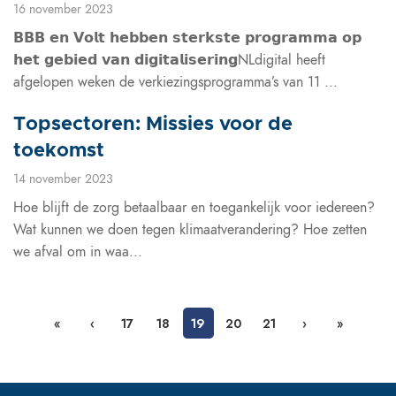
16 november 2023
𝗕𝗕𝗕 𝗲𝗻 𝗩𝗼𝗹𝘁 𝗵𝗲𝗯𝗯𝗲𝗻 𝘀𝘁𝗲𝗿𝗸𝘀𝘁𝗲 𝗽𝗿𝗼𝗴𝗿𝗮𝗺𝗺𝗮 𝗼𝗽
𝗵𝗲𝘁 𝗴𝗲𝗯𝗶𝗲𝗱 𝘃𝗮𝗻 𝗱𝗶𝗴𝗶𝘁𝗮𝗹𝗶𝘀𝗲𝗿𝗶𝗻𝗴NLdigital heeft
afgelopen weken de verkiezingsprogramma’s van 11 ...
Topsectoren: Missies voor de
toekomst
14 november 2023
Hoe blijft de zorg betaalbaar en toegankelijk voor iedereen?
Wat kunnen we doen tegen klimaatverandering? Hoe zetten
we afval om in waa...
«
‹
17
18
19
20
21
›
»