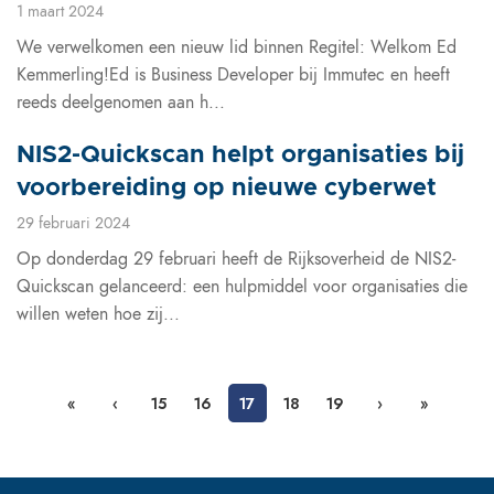
1 maart 2024
We verwelkomen een nieuw lid binnen Regitel: Welkom Ed
Kemmerling!Ed is Business Developer bij Immutec en heeft
reeds deelgenomen aan h...
NIS2-Quickscan helpt organisaties bij
voorbereiding op nieuwe cyberwet
29 februari 2024
Op donderdag 29 februari heeft de Rijksoverheid de NIS2-
Quickscan gelanceerd: een hulpmiddel voor organisaties die
willen weten hoe zij...
«
‹
15
16
17
18
19
›
»