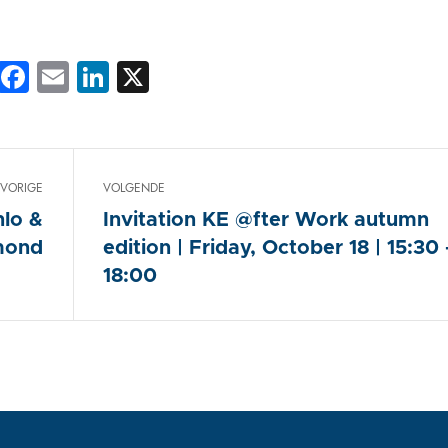
Facebook
Email
LinkedIn
X
VORIGE
VOLGENDE
nlo &
Invitation KE @fter Work autumn
mond
edition | Friday, October 18 | 15:30 
18:00