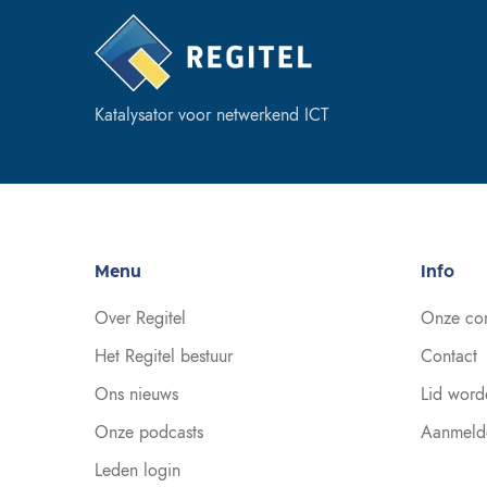
Katalysator voor netwerkend ICT
Menu
Info
Over Regitel
Onze co
Het Regitel bestuur
Contact
Ons nieuws
Lid word
Onze podcasts
Aanmeld
Leden login