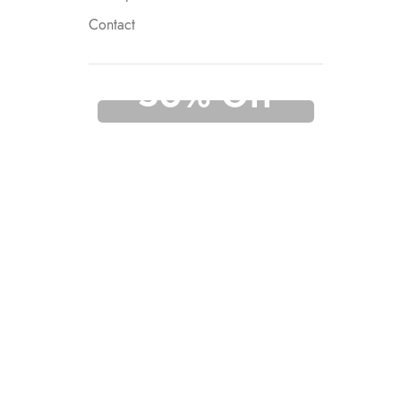
Contact
UP TO
50% Off
Tools
Read more