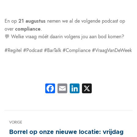
21 augustus
En op
nemen we al de volgende podcast op
compliance
over
.
💬
Welke vraag móét daarin volgens jou aan bod komen?
#Regitel #Podcast #BarTalk #Compliance #VraagVanDeWeek
Facebook
Email
LinkedIn
X
VORIGE
Borrel op onze nieuwe locatie: vrijdag