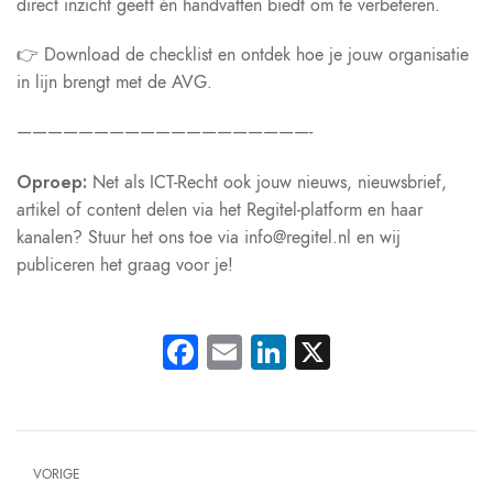
direct inzicht geeft én handvatten biedt om te verbeteren.
👉
Download de checklist en ontdek hoe je jouw organisatie
in lijn brengt met de AVG.
———————————————————-
Oproep:
Net als ICT-Recht ook jouw nieuws, nieuwsbrief,
artikel of content delen via het Regitel-platform en haar
kanalen? Stuur het ons toe via
info@regitel.nl
en wij
publiceren het graag voor je!
Facebook
Email
LinkedIn
X
VORIGE