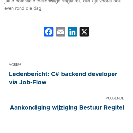
jullie potentiële toekomstige stagiaires, dus kijk vooral ook
even rond die dag.
Facebook
Email
LinkedIn
X
VORIGE
Ledenbericht: C# backend developer
via Job-Flow
VOLGENDE
Aankondiging wijziging Bestuur Regitel