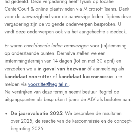
lid gedeeld. Deze vergadering heeft fysiek op locatie
CenterCourt & online plaatsvinden via Microsoft Teams. Dank
voor de aanwezigheid voor de aanwezige leden. Tijdens deze
vergadering zijn de volgende onderwerpen besproken. U
vindt deze onderwerpen ook via het aangehechte slidedeck.
onvoldoende leden aanwezigen
Er waren
voor (in)stemming
op onderstaande punten. Derhalve stellen we een
instemmingstermijn van 14 dagen (tot en met 30 april) en
in geval van bezwaar
verzoeken we u
óf aanmelding als
kandidaat voorzitter
kandidaat kascommissie
of
u te
melden via
voorzitter@regitel.nl
.
Na verstrijken van deze termijn neemt bestuur Regitel de
uitgangspunten als besproken tijdens de ALV als besloten aan:
De jaarevaluatie 2025:
We bespraken de resultaten
over 2025, de reactie van de kascommissie en de concept-
begroting 2026.