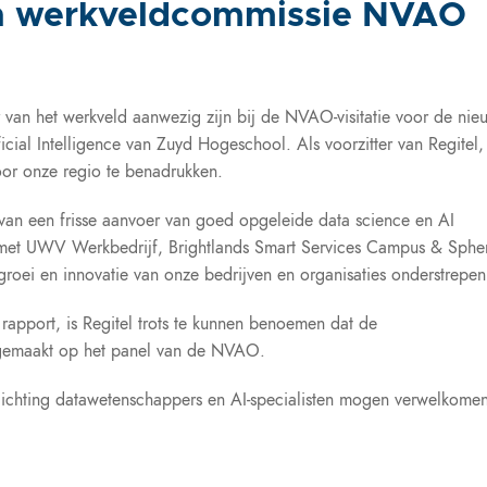
an werkveldcommissie NVAO
van het werkveld aanwezig zijn bij de NVAO-visitatie voor de nie
cial Intelligence van Zuyd Hogeschool. Als voorzitter van Regitel,
or onze regio te benadrukken.
van een frisse aanvoer van goed opgeleide data science en AI
en met UWV Werkbedrijf, Brightlands Smart Services Campus & Spher
roei en innovatie van onze bedrijven en organisaties onderstrepen
apport, is Regitel trots te kunnen benoemen dat de
 gemaakt op het panel van de NVAO.
 lichting datawetenschappers en AI-specialisten mogen verwelkome