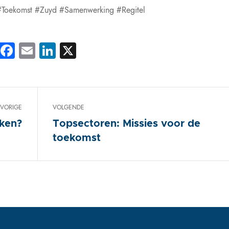
#Toekomst #Zuyd #Samenwerking #Regitel
Facebook
Email
LinkedIn
X
VORIGE
VOLGENDE
nken?
Topsectoren: Missies voor de
toekomst