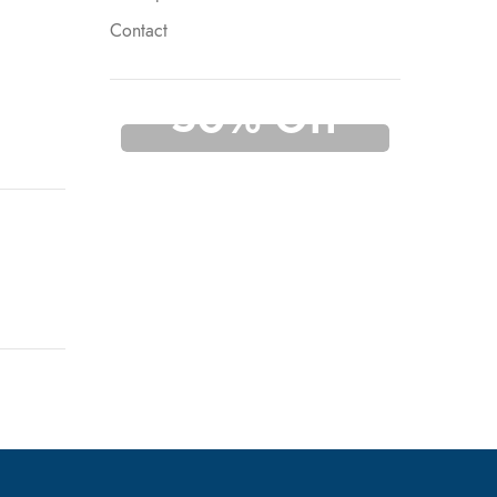
Contact
UP TO
50% Off
Tools
Read more