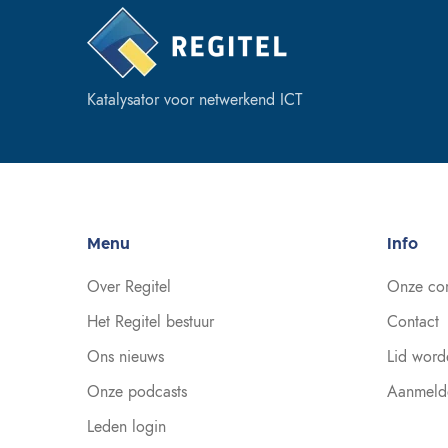
Katalysator voor netwerkend ICT
Menu
Info
Over Regitel
Onze co
Het Regitel bestuur
Contact
Ons nieuws
Lid word
Onze podcasts
Aanmeld
Leden login