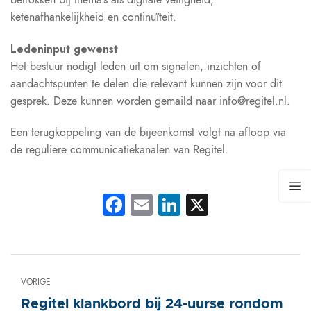
betrokken bij thema’s als digitale veiligheid,
ketenafhankelijkheid en continuïteit.
Ledeninput gewenst
Het bestuur nodigt leden uit om signalen, inzichten of
aandachtspunten te delen die relevant kunnen zijn voor dit
gesprek. Deze kunnen worden gemaild naar
info@regitel.nl
.
Een terugkoppeling van de bijeenkomst volgt na afloop via
de reguliere communicatiekanalen van Regitel.
Facebook
Email
LinkedIn
X
VORIGE
Regitel klankbord bij 24-uurse rondom