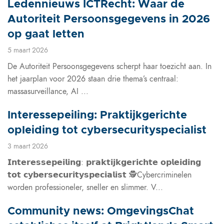
Ledennieuws ICTRecht: Waar de
Autoriteit Persoonsgegevens in 2026
op gaat letten
5 maart 2026
De Autoriteit Persoonsgegevens scherpt haar toezicht aan. In
het jaarplan voor 2026 staan drie thema’s centraal:
massasurveillance, AI ...
Interessepeiling: Praktijkgerichte
opleiding tot cybersecurityspecialist
3 maart 2026
𝗜𝗻𝘁𝗲𝗿𝗲𝘀𝘀𝗲𝗽𝗲𝗶𝗹𝗶𝗻𝗴: 𝗽𝗿𝗮𝗸𝘁𝗶𝗷𝗸𝗴𝗲𝗿𝗶𝗰𝗵𝘁𝗲 𝗼𝗽𝗹𝗲𝗶𝗱𝗶𝗻𝗴
𝘁𝗼𝘁 𝗰𝘆𝗯𝗲𝗿𝘀𝗲𝗰𝘂𝗿𝗶𝘁𝘆𝘀𝗽𝗲𝗰𝗶𝗮𝗹𝗶𝘀𝘁 🕵️Cybercriminelen
worden professioneler, sneller en slimmer. V...
Community news: OmgevingsChat