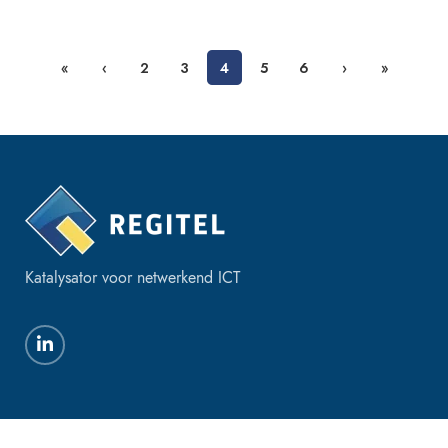
«
‹
2
3
4
5
6
›
»
Katalysator voor netwerkend ICT