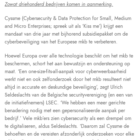
Zowat driehonderd bedrijven komen in aanmerking.
Cyssme (Cybersecurity & Data Protection for Small, Medium
and Micro Enterprises; spreek uit als ‘Kiss me’) krijgt een
mandaat van drie jaar met bijhorend subsidiepakket om de
cyberbeveiliging van het Europese mkb te verbeteren.
Hoewel Europa over alle technologie beschikt om het mkb te
beschermen, schort het aan bewustzijn en ondersteuning op
maat. ‘Een one-size-fits-all-aanpak voor cyberweerbaarheid
werkt niet en ook zelfonderzoek door het mkb resulteert niet
altijd in accurate en deskundige beveiliging’, zegt Ulrich
Seldeslachts van de Belgische securityvereniging (en een van
de initiatiefnemers) LSEC. ‘We hebben een meer gerichte
benadering nodig met een gepersonaliseerde aanpak per
bedrijf.’ Vele mkb’ers zien cybersecurity als een drempel om
te digitaliseren, aldus Seldeslachts. ‘Daarom zal Cyssme de
behoeften en de vereisten afzonderlijk onderzoeken voor elke